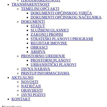
ITRANSPARENTNOST
TRANSPARENTNOST
TEMELJNI OPĆI AKTI
DOKUMENTI OPĆINSKOG VIJEĆA
DOKUMENTI OPĆINSKOG NAČELNIKA
DOKUMENTI
STATUT
SLUŽBENI GLASNICI
ZAKONI I PROPISI
STRATEŠKI PLANOVI I PROGRAMI
REGISTAR IMOVINE
OBRASCI
ARHIVA
PROSTORNO UREĐENJE
PROSTORNI PLANOVI
URBANISTIČKI PLANOVI
JAVNA NABAVA
PRISTUP INFORMACIJAMA
AKTUALNO
NOVOSTI
NATJEČAJI
OBAVIJESTI
JAVNI POZIVI
KONTAKT