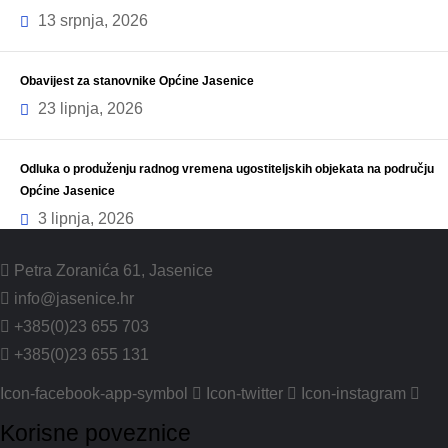
13 srpnja, 2026
Obavijest za stanovnike Općine Jasenice
23 lipnja, 2026
Odluka o produženju radnog vremena ugostiteljskih objekata na području
Općine Jasenice
3 lipnja, 2026
Petra Zoranića 61, Jasenice
info@jasenice.hr
+385(0)23 655 703
+385(0)23 655 131
Icon-facebook-app-symbol
Icon-twitter
Icon-instagram
Korisne poveznice