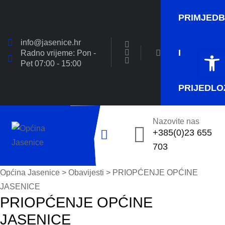
PRIMJED
info@jasenice.hr
Open 
I
Radno vrijeme: Pon -
Pet 07:00 - 15:00
PRIJEDLO
Nazovite nas
+385(0)23 655
703
Općina Jasenice
>
Obavijesti
> PRIOPĆENJE OPĆINE
JASENICE
PRIOPĆENJE OPĆINE
JASENICE