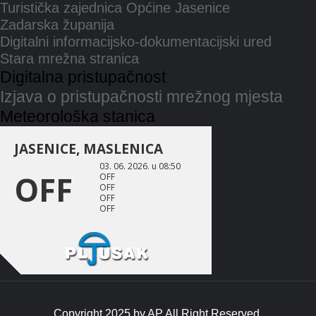
Turistička zajednica Općine Jasenice
Zadarska županija
Digitalni informacijsko-dokumentacijski ured
Stara mrežna stranica
Digitalna pristupačnost
Izjava o pristupačnosti mrežnog mjesta
Meteorološka stanica
Copyright 2025 by
AP
All Right Reserved.