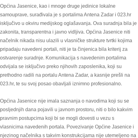
Općina Jasenice, kao i mnoge druge jedinice lokalne
samouprave, surađivala je s portalima Antena Zadar i 023.hr
isključivo u okviru medijskog oglašavanja. Ova suradnja bila je
zakonita, transparentna i javno vidljiva. Općina Jasenice niti
načelnik nikada nisu ulazili u vlasničke strukture tvrtki kojima
pripadaju navedeni portali, niti je ta činjenica bila kriterij za
ostvarenje suradnje. Komunikacija s navedenim portalima
odvijala se isključivo preko njihovih zaposlenika, koji su
prethodno radili na portalu Antena Zadar, a kasnije prešli na
023.hr, te su svoj posao obavljali iznimno profesionalno.
Općina Jasenice nije imala saznanja o navodima koji su se
posljednjih dana pojavili u javnom prostoru, niti o bilo kakvim
pravnim postupcima koji bi se mogli dovesti u vezu s
vlasnicima navedenih portala. Povezivanje Općine Jasenice i
njezinog načelnika s takvim konstrukcijama nije utemeljeno na