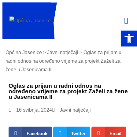
Open 
Općina Jasenice
>
Javni natječaji
> Oglas za prijam u
radni odnos na određeno vrijeme za projekt Zaželi za
žene u Jasenicama II
Oglas za prijam u radni odnos na
određeno vrijeme za projekt Zaželi za žene
u Jasenicama II
16 svibnja, 2024
Javni natječaji
Facebook
Twitter
Email