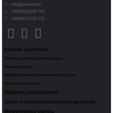
info@jasenice.hr
+385(0)23 655 703
+385(0)23 655 131
Korisne poveznice
Turistička zajednica Općine Jasenice
Zadarska županija
Digitalni informacijsko-dokumentacijski ured
Stara mrežna stranica
Digitalna pristupačnost
Izjava o pristupačnosti mrežnog mjesta
Meteorološka stanica