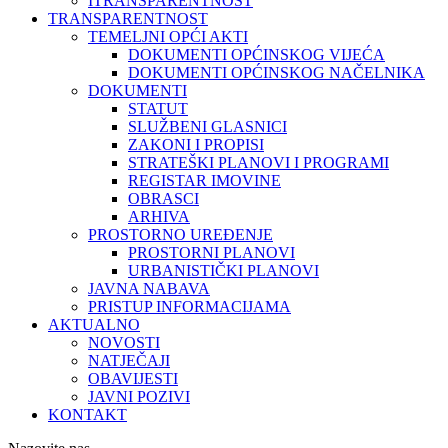
ITRANSPARENTNOST
TRANSPARENTNOST
TEMELJNI OPĆI AKTI
DOKUMENTI OPĆINSKOG VIJEĆA
DOKUMENTI OPĆINSKOG NAČELNIKA
DOKUMENTI
STATUT
SLUŽBENI GLASNICI
ZAKONI I PROPISI
STRATEŠKI PLANOVI I PROGRAMI
REGISTAR IMOVINE
OBRASCI
ARHIVA
PROSTORNO UREĐENJE
PROSTORNI PLANOVI
URBANISTIČKI PLANOVI
JAVNA NABAVA
PRISTUP INFORMACIJAMA
AKTUALNO
NOVOSTI
NATJEČAJI
OBAVIJESTI
JAVNI POZIVI
KONTAKT