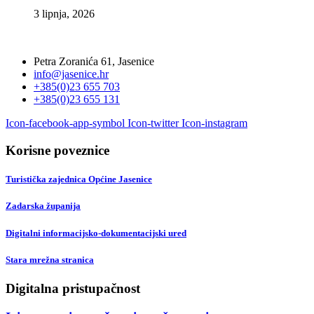
3 lipnja, 2026
Petra Zoranića 61, Jasenice
info@jasenice.hr
+385(0)23 655 703
+385(0)23 655 131
Icon-facebook-app-symbol
Icon-twitter
Icon-instagram
Korisne poveznice
Turistička zajednica Općine Jasenice
Zadarska županija
Digitalni informacijsko-dokumentacijski ured
Stara mrežna stranica
Digitalna pristupačnost