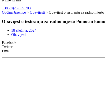
Nazovite nas
+385(0)23 655 703
Općina Jasenice
>
Obavijesti
> Obavijest o testiranju za radno mjest
Obavijest o testiranju za radno mjesto Pomoćni kom
18 siječnja, 2024
Obavijesti
Facebook
Twitter
Email