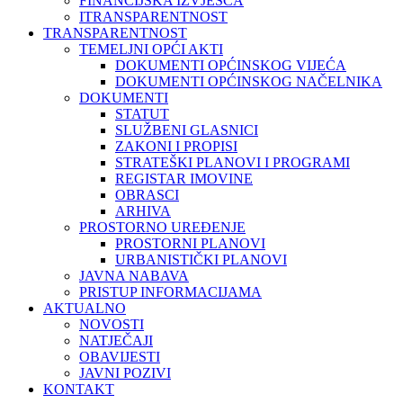
FINANCIJSKA IZVJEŠĆA
ITRANSPARENTNOST
TRANSPARENTNOST
TEMELJNI OPĆI AKTI
DOKUMENTI OPĆINSKOG VIJEĆA
DOKUMENTI OPĆINSKOG NAČELNIKA
DOKUMENTI
STATUT
SLUŽBENI GLASNICI
ZAKONI I PROPISI
STRATEŠKI PLANOVI I PROGRAMI
REGISTAR IMOVINE
OBRASCI
ARHIVA
PROSTORNO UREĐENJE
PROSTORNI PLANOVI
URBANISTIČKI PLANOVI
JAVNA NABAVA
PRISTUP INFORMACIJAMA
AKTUALNO
NOVOSTI
NATJEČAJI
OBAVIJESTI
JAVNI POZIVI
KONTAKT