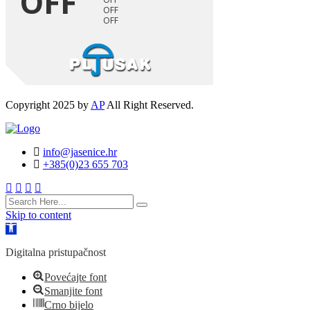
Copyright 2025 by
AP
All Right Reserved.
info@jasenice.hr
+385(0)23 655 703
search
here
Skip to content
Open
toolbar
Digitalna pristupačnost
Povećajte font
Smanjite font
Crno bijelo