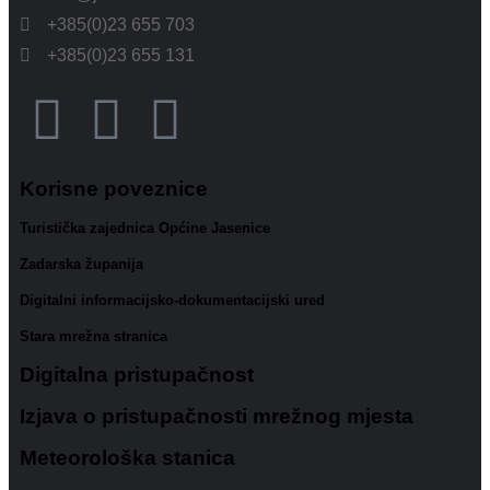
+385(0)23 655 703
+385(0)23 655 131
Korisne poveznice
Turistička zajednica Općine Jasenice
Zadarska županija
Digitalni informacijsko-dokumentacijski ured
Stara mrežna stranica
Digitalna pristupačnost
Izjava o pristupačnosti mrežnog mjesta
Meteorološka stanica